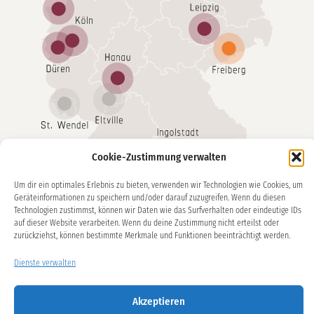
Cookie-Zustimmung verwalten
Um dir ein optimales Erlebnis zu bieten, verwenden wir Technologien wie Cookies, um
Geräteinformationen zu speichern und/oder darauf zuzugreifen. Wenn du diesen
Technologien zustimmst, können wir Daten wie das Surfverhalten oder eindeutige IDs
AWO Kreisverband Freiberg e. V. (Geschäftsstelle)
auf dieser Website verarbeiten. Wenn du deine Zustimmung nicht erteilst oder
Susanne Höppner
zurückziehst, können bestimmte Merkmale und Funktionen beeinträchtigt werden.
Projekt „Generationen-Kulturen-Vielfalt“
Dienste verwalten
Forstweg 69 | 09599 Freiberg
Tel: 03731 795 700
Akzeptieren
E-Mail: s.hoeppner@awo-freiberg.de