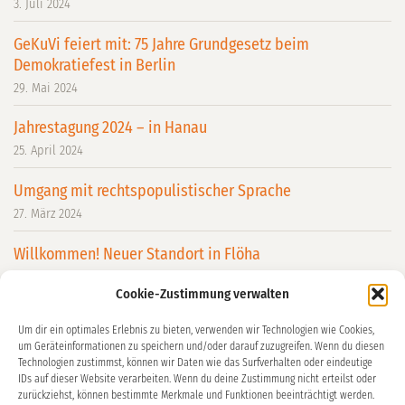
3. Juli 2024
GeKuVi feiert mit: 75 Jahre Grundgesetz beim
Demokratiefest in Berlin
29. Mai 2024
Jahrestagung 2024 – in Hanau
25. April 2024
Umgang mit rechtspopulistischer Sprache
27. März 2024
Willkommen! Neuer Standort in Flöha
26. März 2024
Cookie-Zustimmung verwalten
Welche Zukunft darf´s denn sein?
Um dir ein optimales Erlebnis zu bieten, verwenden wir Technologien wie Cookies,
29. Januar 2024
um Geräteinformationen zu speichern und/oder darauf zuzugreifen. Wenn du diesen
Technologien zustimmst, können wir Daten wie das Surfverhalten oder eindeutige
GeKuVi war dabei: Einblicke vom Fachtag „Demokratie
IDs auf dieser Website verarbeiten. Wenn du deine Zustimmung nicht erteilst oder
zurückziehst, können bestimmte Merkmale und Funktionen beeinträchtigt werden.
leben!“