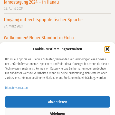
Jahrestagung 2024 – in Hanau
25. April 2024
Umgang mit rechtspopulistischer Sprache
27. März 2024
Willkommen! Neuer Standort in Flöha
26. März 2024
Cookie-Zustimmung verwalten
Welche Zukunft darf´s denn sein?
Um dir ein optimales Erlebnis zu bieten, verwenden wir Technologien wie Cookies,
29. Januar 2024
um Geräteinformationen zu speichern und/oder darauf zuzugreifen. Wenn du diesen
Technologien zustimmst, können wir Daten wie das Surfverhalten oder eindeutige
GeKuVi war dabei: Einblicke vom Fachtag „Demokratie
IDs auf dieser Website verarbeiten. Wenn du deine Zustimmung nicht erteilst oder
zurückziehst, können bestimmte Merkmale und Funktionen beeinträchtigt werden.
leben!“
18. Dezember 2023
Dienste verwalten
Übersicht
Akzeptieren
Ablehnen