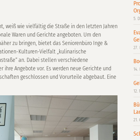
Pr
Or
5. 
, weiß wie vielfältig die Straße in den letzten Jahren
Ev
tionale Waren und Gerichte angeboten. Um den
Ge
näher zu bringen, bietet das Seniorenbüro Inge &
27.
ionen-Kulturen-Vielfalt „kulinarische
straße“ an. Dabei stellen verschiedene
Bo
 ihre Angebote vor. Es werden neue Gerichte und
14.
chaften geschlossen und Vorurteile abgebaut. Eine
Ge
12.
Bü
La
21.
Sc