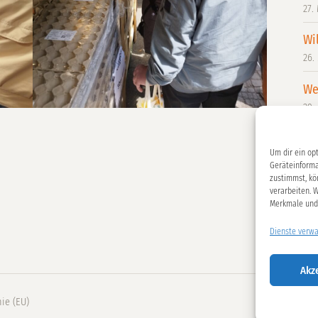
27.
Wi
26.
We
29.
Ge
„D
Um dir ein op
Geräteinforma
18.
zustimmst, kö
verarbeiten. 
Üb
Merkmale und 
Dienste verwa
Akz
nie (EU)