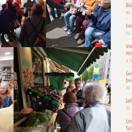
Bä
10.
Ge
21.
Vo
re
3. J
Ge
be
29.
Ja
25.
Um
Sp