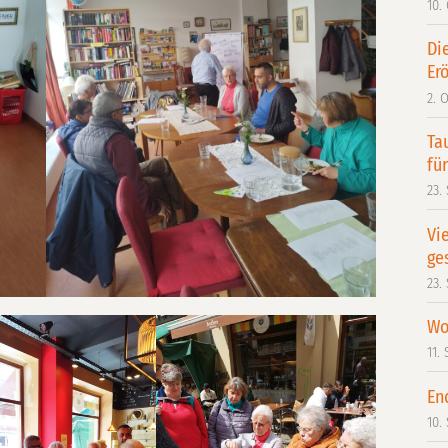
10.
Di
Erö
2. 
Ta
fü
23.
Vi
ge
23.
Wo
11.
En
10.