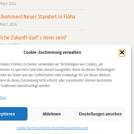
 März 2024
llkommen! Neuer Standort in Flöha
 März 2024
lche Zukunft darf´s denn sein?
 Januar 2024
Cookie-Zustimmung verwalten
KuVi war dabei: Einblicke vom Fachtag
emokratie leben!“
timales Erlebnis zu bieten, verwenden wir Technologien wie Cookies, um
tionen zu speichern und/oder darauf zuzugreifen. Wenn du diesen Technologien
 Dezember 2023
nnen wir Daten wie das Surfverhalten oder eindeutige IDs auf dieser Website
Wenn du deine Zustimmung nicht erteilst oder zurückziehst, können bestimmte
ersicht
Funktionen beeinträchtigt werden.
lten
eptieren
Ablehnen
Einstellungen ansehen
Cookie-Richtlinie
Datenschutzerklärung
Impressum