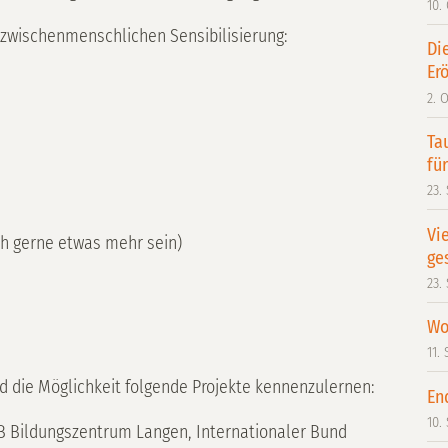
10.
 zwischenmenschlichen Sensibilisierung:
Di
Erö
2. 
Ta
fü
23.
Vi
ch gerne etwas mehr sein)
ge
23.
Wo
11.
 die Möglichkeit folgende Projekte kennenzulernen:
En
10.
B Bildungszentrum Langen, Internationaler Bund