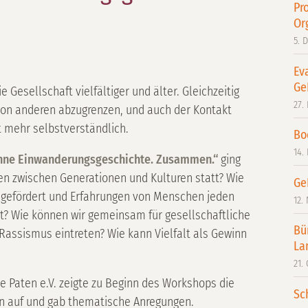
Pr
Or
5. 
Ev
Ge
Gesellschaft vielfältiger und älter. Gleichzeitig
27.
on anderen abzugrenzen, und auch der Kontakt
ht mehr selbstverständlich.
Bo
14.
 ohne Einwanderungsgeschichte. Zusammen.“
ging
n zwischen Generationen und Kulturen statt? Wie
Ge
 gefördert und Erfahrungen von Menschen jeden
12.
t? Wie können wir gemeinsam für gesellschaftliche
Bü
 Rassismus eintreten? Wie kann Vielfalt als Gewinn
La
21.
e Paten e.V. zeigte zu Beginn des Workshops die
Sc
on auf und gab thematische Anregungen.