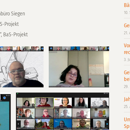
Bä
10.
nbüro Siegen
S-Projekt
Ge
21.
, BaS-Projekt
Vo
re
3. J
Ge
be
29.
Ja
25.
Um
Sp