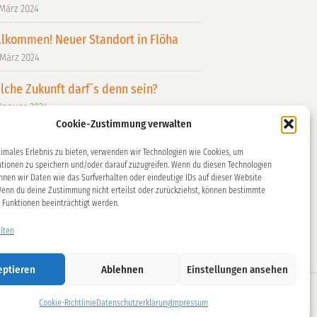
 März 2024
llkommen! Neuer Standort in Flöha
 März 2024
lche Zukunft darf´s denn sein?
 Januar 2024
Cookie-Zustimmung verwalten
KuVi war dabei: Einblicke vom Fachtag
emokratie leben!“
timales Erlebnis zu bieten, verwenden wir Technologien wie Cookies, um
tionen zu speichern und/oder darauf zuzugreifen. Wenn du diesen Technologien
 Dezember 2023
nnen wir Daten wie das Surfverhalten oder eindeutige IDs auf dieser Website
Wenn du deine Zustimmung nicht erteilst oder zurückziehst, können bestimmte
ersicht
Funktionen beeinträchtigt werden.
lten
eptieren
Ablehnen
Einstellungen ansehen
Cookie-Richtlinie
Datenschutzerklärung
Impressum