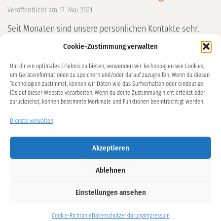
Veröffentlicht am
17. Mai 2021
Seit Monaten sind unsere persönlichen Kontakte sehr,
sehr eingeschränkt. Wir möchten mit unserem Projekt
Cookie-Zustimmung verwalten
Zusammenhalten – Zusammengestalten versuchen, über
Um dir ein optimales Erlebnis zu bieten, verwenden wir Technologien wie Cookies,
Kunst und Kreativität zusammenkommen, uns begegnen
um Geräteinformationen zu speichern und/oder darauf zuzugreifen. Wenn du diesen
und austauschen… auch online.Wir haben Kontakt per
Technologien zustimmst, können wir Daten wie das Surfverhalten oder eindeutige
IDs auf dieser Website verarbeiten. Wenn du deine Zustimmung nicht erteilst oder
Post, persönlich über das Gartentor, per WhatsApp, per
zurückziehst, können bestimmte Merkmale und Funktionen beeinträchtigt werden.
Email und auch telefonisch zu unseren Netzwerken,
Mentoren und Mentees in Patenschaften,
Dienste verwalten
Freiwilligenagentur, Seniorenwohnanlagen, Stadtteilbüros
[…] weiterlesen
Akzeptieren
Ablehnen
Datenschutzerklärung
Einstellungen ansehen
Impressum
Cookie-Richtlinie (EU)
Cookie-Richtlinie
Datenschutzerklärung
Impressum