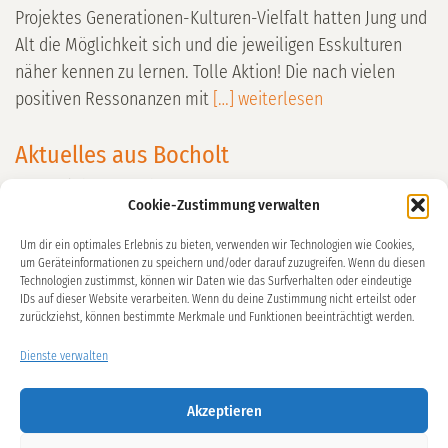
Projektes Generationen-Kulturen-Vielfalt hatten Jung und
Alt die Möglichkeit sich und die jeweiligen Esskulturen
näher kennen zu lernen. Tolle Aktion! Die nach vielen
positiven Ressonanzen mit
[…] weiterlesen
Aktuelles aus Bocholt
Veröffentlicht am
15. Februar 2021
Cookie-Zustimmung verwalten
Unser Modellprojekt in Bocholt arbeitet mit dem
Um dir ein optimales Erlebnis zu bieten, verwenden wir Technologien wie Cookies,
Kunstschaffenden Marco Büning zusammen. Jüngere und
um Geräteinformationen zu speichern und/oder darauf zuzugreifen. Wenn du diesen
ältere Menschen mit und ohne Einwanderungsgeschichte
Technologien zustimmst, können wir Daten wie das Surfverhalten oder eindeutige
IDs auf dieser Website verarbeiten. Wenn du deine Zustimmung nicht erteilst oder
sind im Atelier des Künstlers zu Gast, aufgrund der
zurückziehst, können bestimmte Merkmale und Funktionen beeinträchtigt werden.
Pandemie-Einschränkungen nur jeweils einzeln. Jede und
jeder von ihnen modelliert unter Anleitung von Büning
Dienste verwalten
einen Kopf aus Styropor, Plastik und Farbe, erzählt im
Akzeptieren
Gespräch aus seinem bzw.
[…] weiterlesen