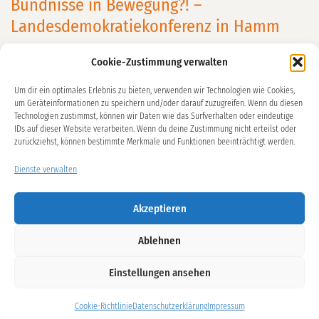
Bündnisse in Bewegung?! –
Landesdemokratiekonferenz in Hamm
Veröffentlicht am
21. Oktober 2024
Cookie-Zustimmung verwalten
Am 9. Oktober 2024 trafen sich in Hamm in der VHS viele
Um dir ein optimales Erlebnis zu bieten, verwenden wir Technologien wie Cookies,
Projektträger aus Demokratie Leben! zum Thema „In
um Geräteinformationen zu speichern und/oder darauf zuzugreifen. Wenn du diesen
Bewegung – Bündnisse für Demokratie“. Die Wichtigkeit
Technologien zustimmst, können wir Daten wie das Surfverhalten oder eindeutige
IDs auf dieser Website verarbeiten. Wenn du deine Zustimmung nicht erteilst oder
des Themas war den Grußworten des VHS Leiters Marco
zurückziehst, können bestimmte Merkmale und Funktionen beeinträchtigt werden.
Düsterwald, des Oberbürgermeister Marc Herter und der
Staatssekretärin Gonca Türkel-Dehnert deutlich
Dienste verwalten
anzumerken. Die Keynote Speakerin Saraya Gomis, im
Akzeptieren
Expert:innenrat für
[…] weiterlesen
Ablehnen
Datenschutzerklärung
Einstellungen ansehen
Impressum
Cookie-Richtlinie (EU)
Cookie-Richtlinie
Datenschutzerklärung
Impressum