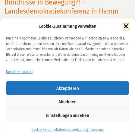
Bündnisse in Bewegung?! –
Landesdemokratiekonferenz in Hamm
Veröffentlicht am
21. Oktober 2024
Cookie-Zustimmung verwalten
Am 9. Oktober 2024 trafen sich in Hamm in der VHS viele
Um dir ein optimales Erlebnis zu bieten, verwenden wir Technologien wie Cookies,
Projektträger aus Demokratie Leben! zum Thema „In
um Geräteinformationen zu speichern und/oder darauf zuzugreifen. Wenn du diesen
Bewegung – Bündnisse für Demokratie“. Die Wichtigkeit
Technologien zustimmst, können wir Daten wie das Surfverhalten oder eindeutige
IDs auf dieser Website verarbeiten. Wenn du deine Zustimmung nicht erteilst oder
des Themas war den Grußworten des VHS Leiters Marco
zurückziehst, können bestimmte Merkmale und Funktionen beeinträchtigt werden.
Düsterwald, des Oberbürgermeister Marc Herter und der
Staatssekretärin Gonca Türkel-Dehnert deutlich
Dienste verwalten
anzumerken. Die Keynote Speakerin Saraya Gomis, im
Akzeptieren
Expert:innenrat für
[…] weiterlesen
Ablehnen
Datenschutzerklärung
Einstellungen ansehen
Impressum
Cookie-Richtlinie (EU)
Cookie-Richtlinie
Datenschutzerklärung
Impressum