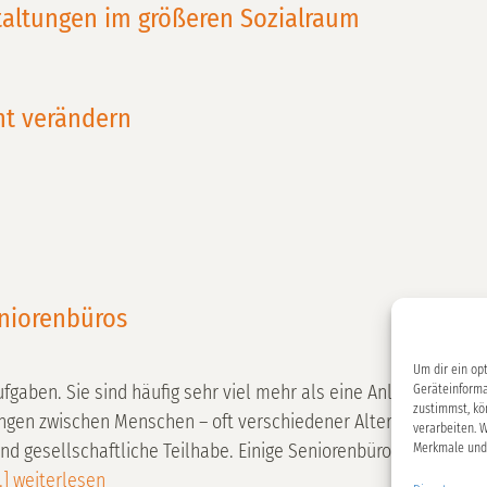
taltungen im größeren Sozialraum
ht verändern
eniorenbüros
Um dir ein op
gaben. Sie sind häufig sehr viel mehr als eine Anlaufstelle fü
Geräteinforma
zustimmst, kö
gen zwischen Menschen – oft verschiedener Altersgruppen – u
verarbeiten. 
gesellschaftliche Teilhabe. Einige Seniorenbüros könnten als 
Merkmale und 
] weiterlesen