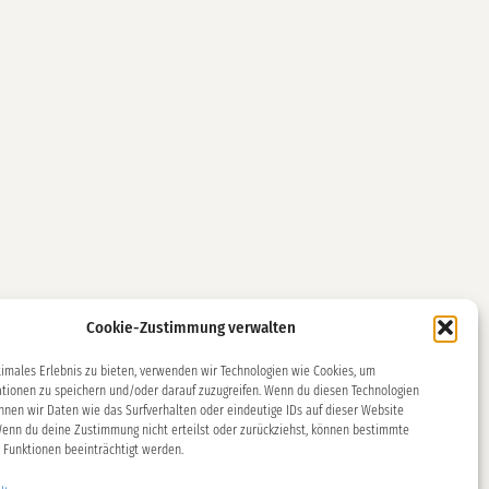
Cookie-Zustimmung verwalten
timales Erlebnis zu bieten, verwenden wir Technologien wie Cookies, um
r Menschen, die Rat suchen. Sie
tionen zu speichern und/oder darauf zuzugreifen. Wenn du diesen Technologien
nnen wir Daten wie das Surfverhalten oder eindeutige IDs auf dieser Website
nd bieten Gelegenheiten für
Wenn du deine Zustimmung nicht erteilst oder zurückziehst, können bestimmte
„Dritte Räume“ gelten, als ein Ort,
Funktionen beeinträchtigt werden.